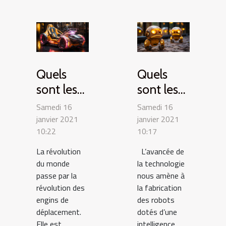
Quels
Quels
sont les
sont les
engins
robots du
Samedi 16
Samedi 16
drôles du
futur ?
janvier 2021
janvier 2021
10:22
10:17
futur ?
La révolution
L’avancée de
du monde
la technologie
passe par la
nous amène à
révolution des
la fabrication
engins de
des robots
déplacement.
dotés d’une
Elle est
intelligence