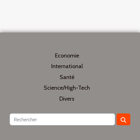
Economie
International
Santé
Science/High-Tech
Divers