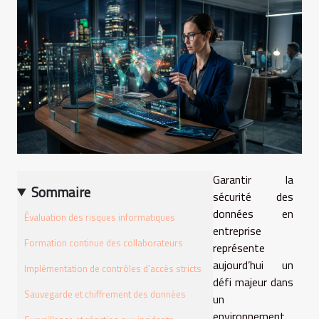
Garantir la
Sommaire
sécurité des
données en
Évaluation des risques informatiques
entreprise
Formation continue des collaborateurs
représente
aujourd’hui un
Implémentation de contrôles d’accès stricts
défi majeur dans
Sauvegarde et chiffrement des données
un
environnement