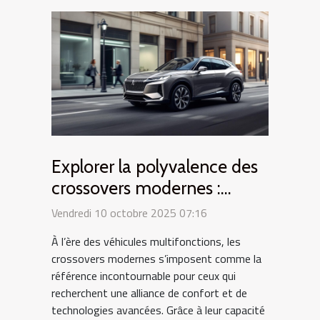
Explorer la polyvalence des
crossovers modernes :
confort et technologie au
Vendredi 10 octobre 2025 07:16
rendez-vous
À l’ère des véhicules multifonctions, les
crossovers modernes s’imposent comme la
référence incontournable pour ceux qui
recherchent une alliance de confort et de
technologies avancées. Grâce à leur capacité