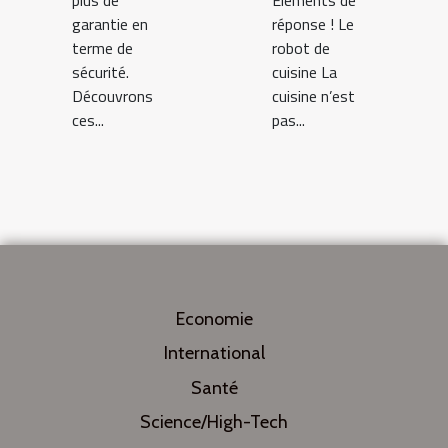
plus de
Eléments de
garantie en
réponse ! Le
terme de
robot de
sécurité.
cuisine La
Découvrons
cuisine n’est
ces...
pas...
Economie
International
Santé
Science/High-Tech