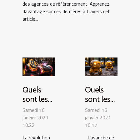
des agences de référencement. Apprenez
davantage sur ces dernières à travers cet
article...
Quels
Quels
sont les
sont les
engins
robots du
Samedi 16
Samedi 16
drôles du
futur ?
janvier 2021
janvier 2021
10:22
10:17
futur ?
La révolution
L’avancée de