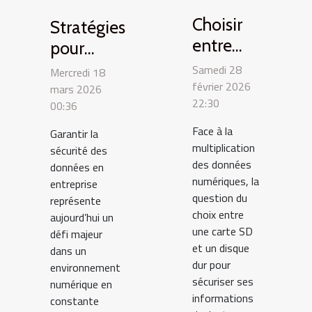
Choisir
Stratégies
entre
pour
carte SD
optimiser
Samedi 28
Mercredi 18
et disque
février 2026
la sécurité
mars 2026
22:30
dur pour
00:36
des
sécuriser
données
Face à la
Garantir la
ses
multiplication
en
sécurité des
des données
données en
données
entreprise
numériques, la
entreprise
?
question du
représente
choix entre
aujourd’hui un
une carte SD
défi majeur
et un disque
dans un
dur pour
environnement
sécuriser ses
numérique en
informations
constante