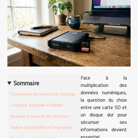
Face à la
Sommaire
multiplication des
données numériques,
Comprendre les besoins de stockage
la question du choix
Comparer durabilité et fiabilité
entre une carte SD et
un disque dur pour
Analyser la sécurité des données
sécuriser ses
Évaluer la portabilité et l’ergonomie
informations devient
essentiel.