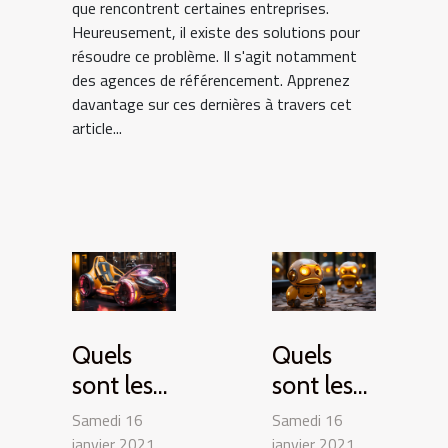
que rencontrent certaines entreprises.
Heureusement, il existe des solutions pour
résoudre ce problème. Il s'agit notamment
des agences de référencement. Apprenez
davantage sur ces dernières à travers cet
article...
Quels
Quels
sont les
sont les
engins
robots du
Samedi 16
Samedi 16
drôles du
futur ?
janvier 2021
janvier 2021