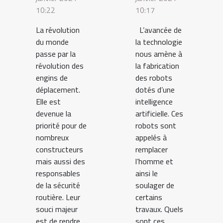
10:22
10:17
futur ?
La révolution
L’avancée de
du monde
la technologie
passe par la
nous amène à
révolution des
la fabrication
engins de
des robots
déplacement.
dotés d’une
Elle est
intelligence
devenue la
artificielle. Ces
priorité pour de
robots sont
nombreux
appelés à
constructeurs
remplacer
mais aussi des
l’homme et
responsables
ainsi le
de la sécurité
soulager de
routière. Leur
certains
souci majeur
travaux. Quels
est de rendre
sont ces