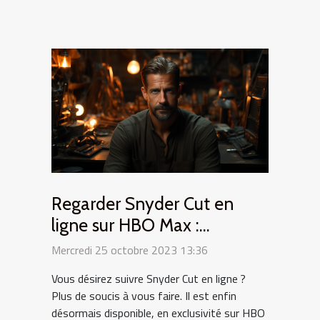
Regarder Snyder Cut en
ligne sur HBO Max :
comment s’y prendre ?
Mercredi 25 octobre 2023 13:36
Vous désirez suivre Snyder Cut en ligne ?
Plus de soucis à vous faire. Il est enfin
désormais disponible, en exclusivité sur HBO