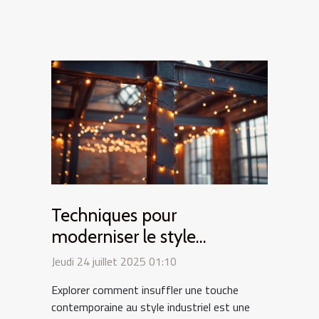
Techniques pour
moderniser le style
industriel avec des lumières
Jeudi 24 juillet 2025 01:10
festives
Explorer comment insuffler une touche
contemporaine au style industriel est une