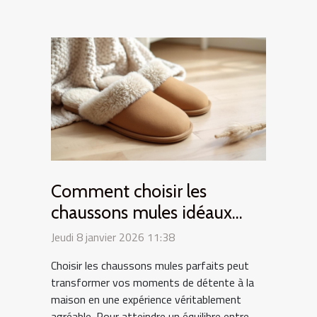
Comment choisir les
chaussons mules idéaux
pour votre confort
Jeudi 8 janvier 2026 11:38
quotidien ?
Choisir les chaussons mules parfaits peut
transformer vos moments de détente à la
maison en une expérience véritablement
agréable. Pour atteindre un équilibre entre