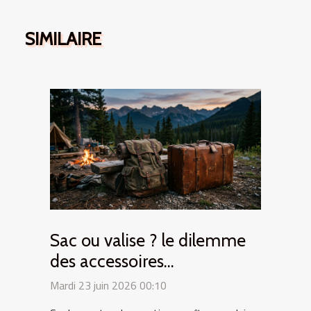
SIMILAIRE
Sac ou valise ? le dilemme
des accessoires
indispensables en road trip
Mardi 23 juin 2026 00:10