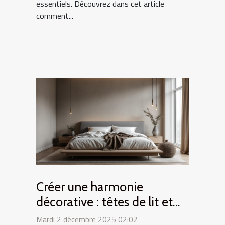
essentiels. Découvrez dans cet article
comment...
Créer une harmonie
décorative : têtes de lit et
jetés coordonnés
Mardi 2 décembre 2025 02:02