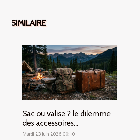
SIMILAIRE
Sac ou valise ? le dilemme
des accessoires
indispensables en road trip
Mardi 23 juin 2026 00:10