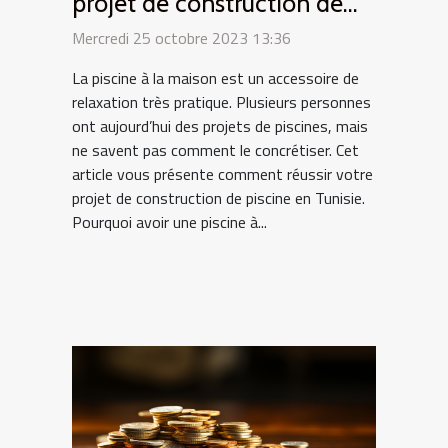
projet de construction de
piscine en Tunisie ?
Mercredi 25 octobre 2023 13:36
La piscine à la maison est un accessoire de
relaxation très pratique. Plusieurs personnes
ont aujourd’hui des projets de piscines, mais
ne savent pas comment le concrétiser. Cet
article vous présente comment réussir votre
projet de construction de piscine en Tunisie.
Pourquoi avoir une piscine à...