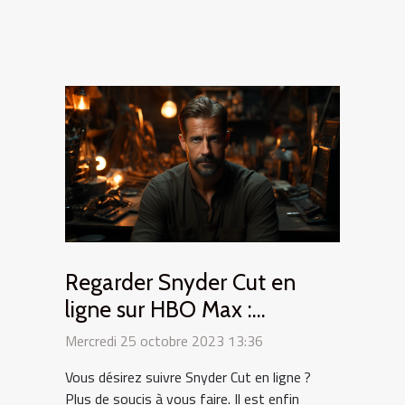
Regarder Snyder Cut en
ligne sur HBO Max :
comment s’y prendre ?
Mercredi 25 octobre 2023 13:36
Vous désirez suivre Snyder Cut en ligne ?
Plus de soucis à vous faire. Il est enfin