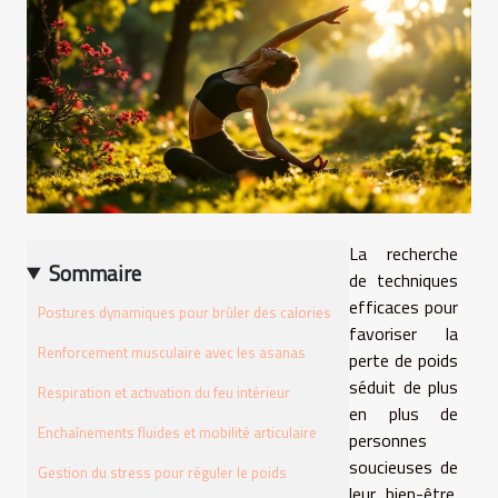
La recherche
Sommaire
de techniques
efficaces pour
Postures dynamiques pour brûler des calories
favoriser la
Renforcement musculaire avec les asanas
perte de poids
séduit de plus
Respiration et activation du feu intérieur
en plus de
Enchaînements fluides et mobilité articulaire
personnes
soucieuses de
Gestion du stress pour réguler le poids
leur bien-être.