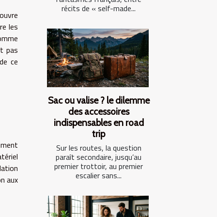
récits de « self-made...
couvre
re les
 comme
nt pas
 de ce
Sac ou valise ? le dilemme
des accessoires
indispensables en road
trip
gement
Sur les routes, la question
tériel
paraît secondaire, jusqu’au
premier trottoir, au premier
lation
escalier sans...
on aux