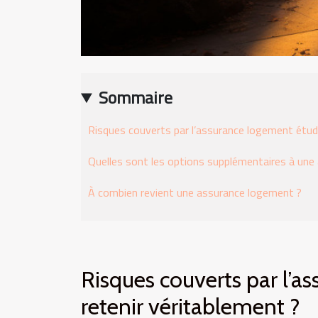
Sommaire
Risques couverts par l’assurance logement étudi
Quelles sont les options supplémentaires à une
À combien revient une assurance logement ?
Risques couverts par l’a
retenir véritablement ?