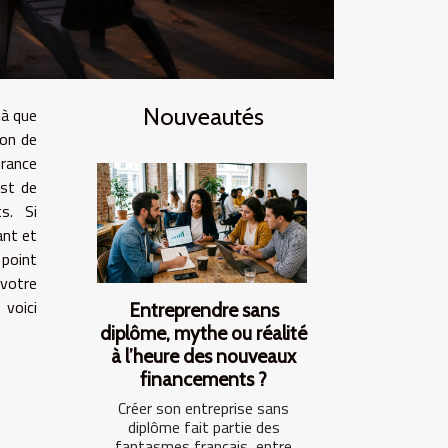
Nouveautés
jà que
ion de
rance
est de
s. Si
ant et
point
otre
 voici
Entreprendre sans
diplôme, mythe ou réalité
à l’heure des nouveaux
financements ?
Créer son entreprise sans
diplôme fait partie des
fantasmes français, entre